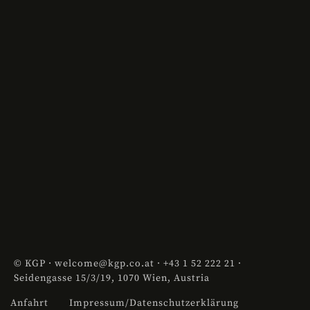
St
© KGP ·
welcome@kgp.co.at
·
+43 1 52 222 21
·
Seidengasse 15/3/19, 1070 Wien, Austria
Anfahrt
Impressum/Datenschutzerklärung