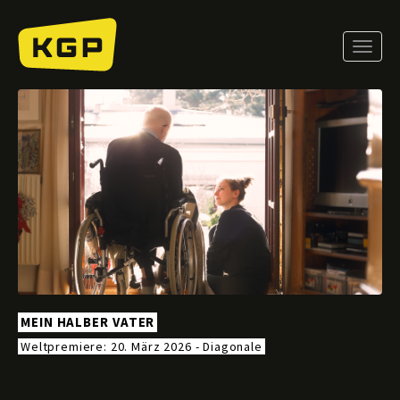
Direkt
zum
Inhalt
Toggle
naviga
MEIN HALBER VATER
Weltpremiere: 20. März 2026 - Diagonale
Mi